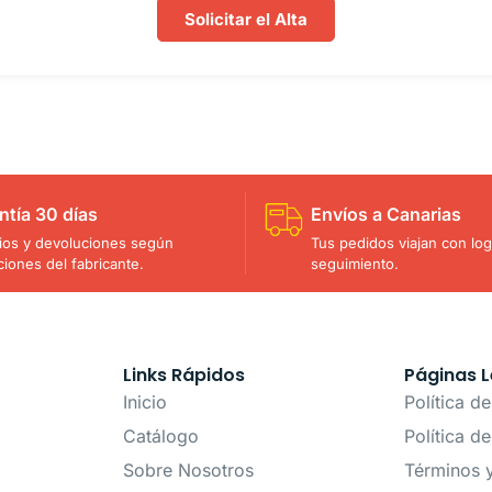
Solicitar el Alta
ntía 30 días
Envíos a Canarias
os y devoluciones según
Tus pedidos viajan con logí
ciones del fabricante.
seguimiento.
Links Rápidos
Páginas L
Inicio
Política d
Catálogo
Política d
Sobre Nosotros
Términos 