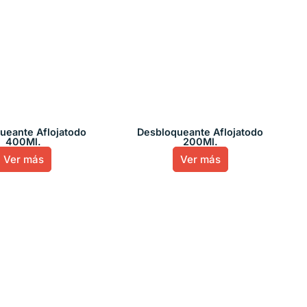
ueante Aflojatodo
Desbloqueante Aflojatodo
400Ml.
200Ml.
Ver más
Ver más