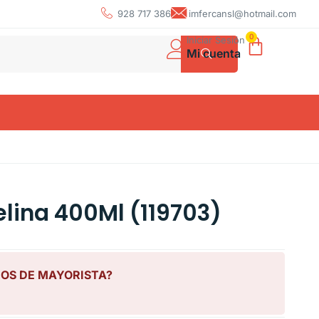
928 717 386
imfercansl@hotmail.com
0
Iniciar Sesión
Mi cuenta
lina 400Ml (119703)
IOS DE MAYORISTA?