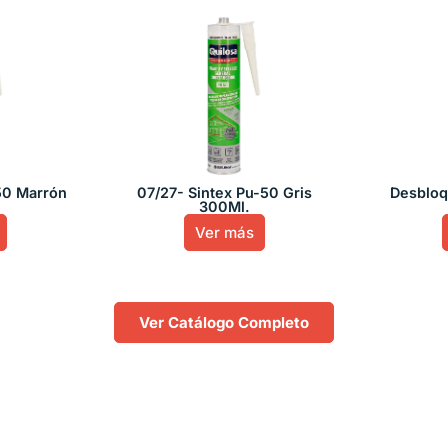
50 Marrón
07/27- Sintex Pu-50 Gris
Desbloq
300Ml.
Ver más
Ver Catálogo Completo