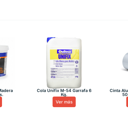
Madera
Cola Unifix M-54 Garrafa 6
Cinta Al
s.
Kg.
50
Ver más