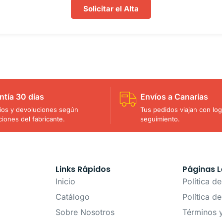
Solicitar el Alta
ntía 30 días
Envíos a Canarias
os y devoluciones según
Tus pedidos viajan con logí
ciones del fabricante.
seguimiento.
Links Rápidos
Páginas L
Inicio
Política d
Catálogo
Política d
Sobre Nosotros
Términos 