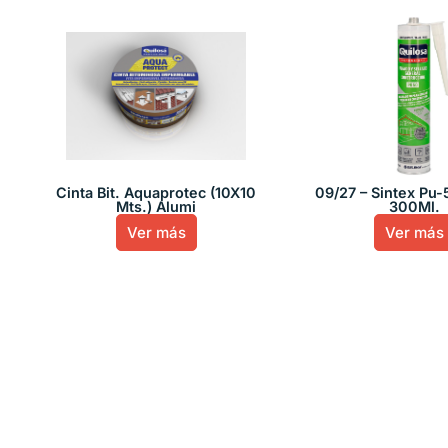
Cinta Bit. Aquaprotec (10X10
09/27 – Sintex Pu-
Mts.) Alumi
300Ml.
Ver más
Ver más