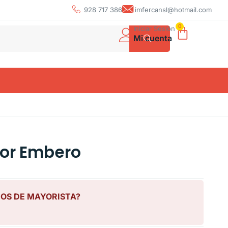
928 717 386
imfercansl@hotmail.com
0
Iniciar Sesión
Mi cuenta
lor Embero
IOS DE MAYORISTA?