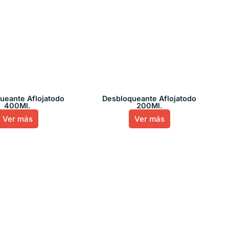
ueante Aflojatodo
Desbloqueante Aflojatodo
400Ml.
200Ml.
Ver más
Ver más