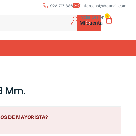
928 717 386
imfercansl@hotmail.com
0
Iniciar Sesión
Mi cuenta
9 Mm.
IOS DE MAYORISTA?