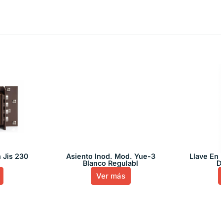
 Jis 230
Asiento Inod. Mod. Yue-3
Llave En 
Blanco Regulabl
D
Ver más