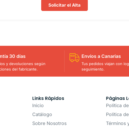
Solicitar el Alta
ntía 30 días
Envíos a Canarias
os y devoluciones según
Tus pedidos viajan con logí
ciones del fabricante.
seguimiento.
Links Rápidos
Páginas L
Inicio
Política d
Catálogo
Política d
Sobre Nosotros
Términos 