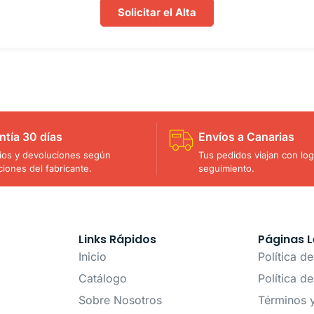
Solicitar el Alta
ntía 30 días
Envíos a Canarias
os y devoluciones según
Tus pedidos viajan con logí
ciones del fabricante.
seguimiento.
Links Rápidos
Páginas L
Inicio
Política d
Catálogo
Política d
Sobre Nosotros
Términos 