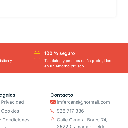
100 % seguro
stica y
Tus datos y pedidos están protegidos
en un entorno privado.
egales
Contacto
e Privacidad
imfercansl@hotmail.com
e Cookies
928 717 386
y Condiciones
Calle General Bravo 74,
35220, Jinamar, Telde,