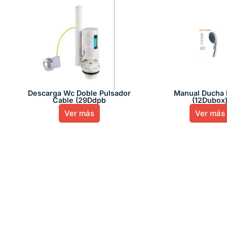
Descarga Wc Doble Pulsador
Manual Ducha 
Cable (29Ddpb
(12Dubox
Ver más
Ver más