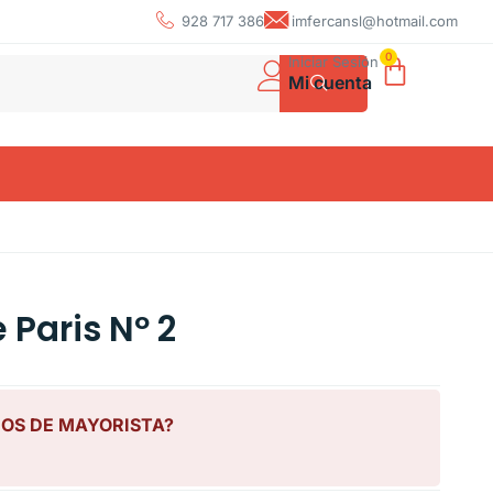
928 717 386
imfercansl@hotmail.com
0
Iniciar Sesión
Mi cuenta
Paris Nº 2
IOS DE MAYORISTA?