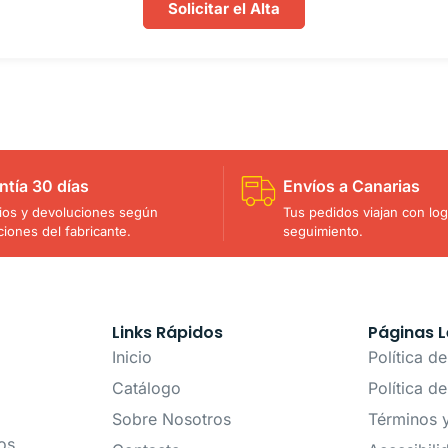
Solicitar el Alta
ntía 30 días
Envíos a Canarias
os y devoluciones según
Tus pedidos viajan con logí
ciones del fabricante.
seguimiento.
Links Rápidos
Páginas L
Inicio
Política d
Catálogo
Política d
Sobre Nosotros
Términos 
os