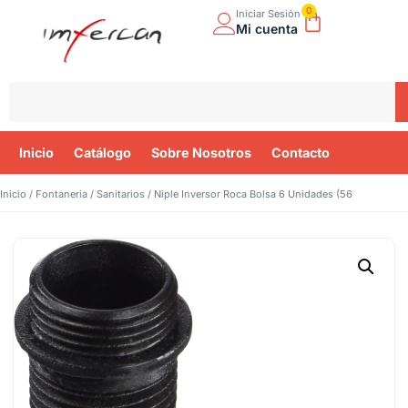
0
Iniciar Sesión
Mi cuenta
Inicio
Catálogo
Sobre Nosotros
Contacto
Inicio
/
Fontaneria
/
Sanitarios
/ Niple Inversor Roca Bolsa 6 Unidades (56