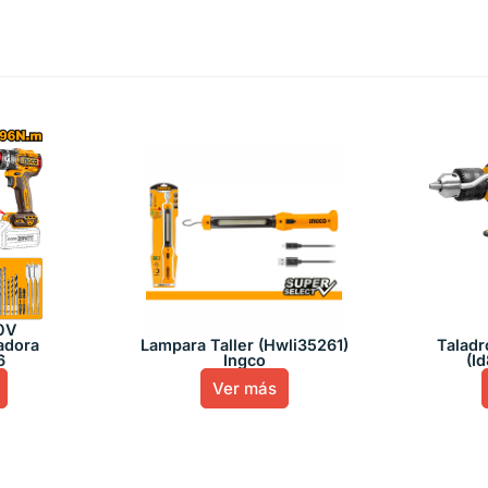
0V
adora
Lampara Taller (Hwli35261)
Taladr
6
Ingco
(I
Ver más