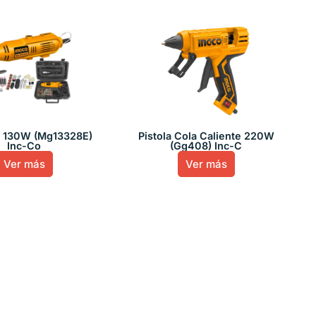
ll 130W (Mg13328E)
Pistola Cola Caliente 220W
Inc-Co
(Gg408) Inc-C
Ver más
Ver más