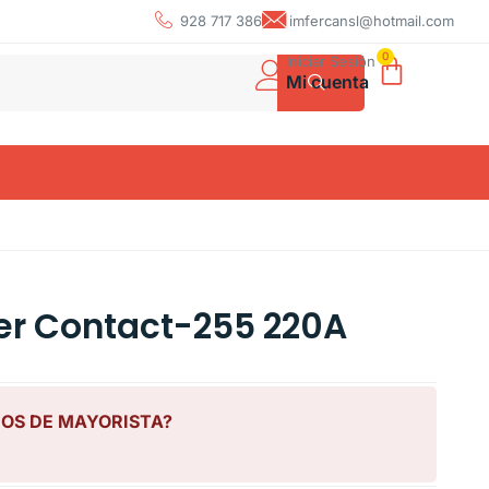
928 717 386
imfercansl@hotmail.com
0
Iniciar Sesión
Mi cuenta
er Contact-255 220A
IOS DE MAYORISTA?