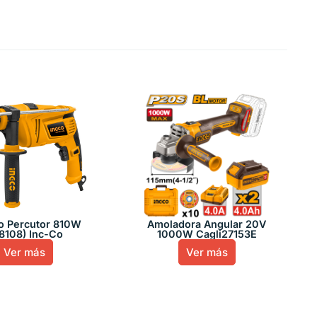
o Percutor 810W
Amoladora Angular 20V
d8108) Inc-Co
1000W Cagli27153E
Ver más
Ver más