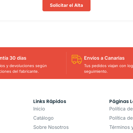
Solicitar el Alta
ntía 30 días
Envíos a Canarias
os y devoluciones según
Tus pedidos viajan con logí
ciones del fabricante.
seguimiento.
Links Rápidos
Páginas L
Inicio
Política d
Catálogo
Política d
Sobre Nosotros
Términos 