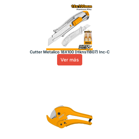
Cutter Metalico 18X100 (Hkns11807) Inc-C
Ver más