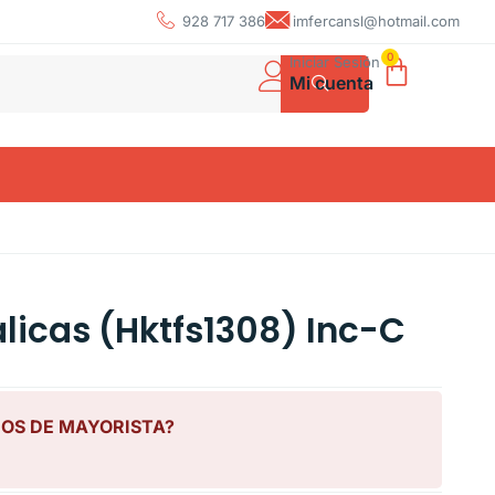
928 717 386
imfercansl@hotmail.com
0
Iniciar Sesión
Mi cuenta
licas (Hktfs1308) Inc-C
IOS DE MAYORISTA?