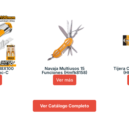
 18X100
Navaja Multiusos 15
Tijera 
nc-C
Funciones (Hmfk8158)
(H
Ver más
Ver Catálogo Completo