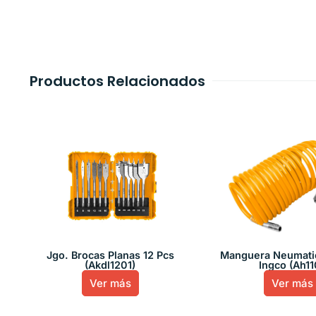
Productos Relacionados
Jgo. Brocas Planas 12 Pcs
Manguera Neumatic
(Akdl1201)
Ingco (Ah11
Ver más
Ver más