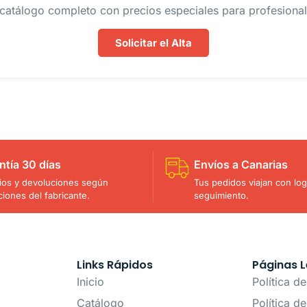
catálogo completo con precios especiales para profesionale
Solicitar el Alta
ntía 30 días
Envíos a Canarias
os y devoluciones según
Tus pedidos viajan con logí
ciones del fabricante.
seguimiento.
Links Rápidos
Páginas L
Inicio
Política d
Catálogo
Política d