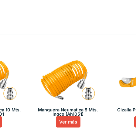
a 10 Mts.
Manguera Neumatica 5 Mts.
Cizalla 
01
Ingco (Ah1051)
Ver más