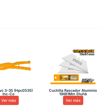
Pvc 3-35 (Hpc0535)
Cuchilla Rascador Aluminio
Inc-Co
19X61Mm (Huhb
Ver más
Ver más