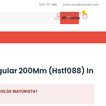
928 717 386
imfercansl@hotmail.com
0
Iniciar Sesión
Mi cuenta
gular 200Mm (Hstf088) In
IOS DE MAYORISTA?