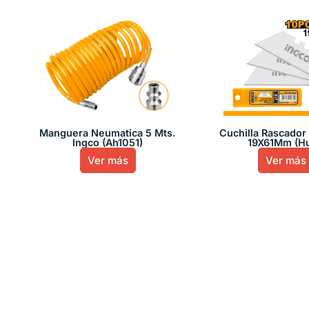
Manguera Neumatica 5 Mts.
Cuchilla Rascador
Ingco (Ah1051)
19X61Mm (H
Ver más
Ver más