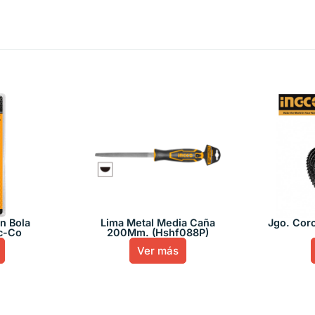
en Bola
Lima Metal Media Caña
Jgo. Cor
nc-Co
200Mm. (Hshf088P)
Ver más