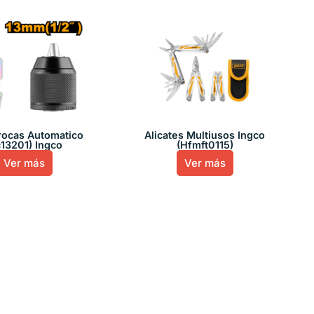
rocas Automatico
Alicates Multiusos Ingco
c13201) Ingco
(Hfmft0115)
Ver más
Ver más