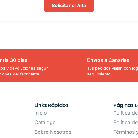
Solicitar el Alta
ntía 30 días
Envíos a Canarias
os y devoluciones según
Tus pedidos viajan con logí
ciones del fabricante.
seguimiento.
Links Rápidos
Páginas L
Inicio
Política d
Catálogo
Política d
Sobre Nosotros
Términos 