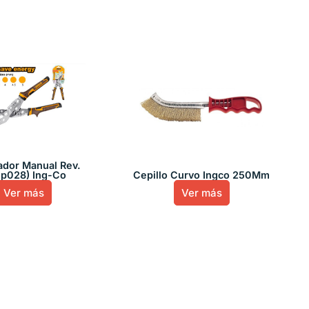
ador Manual Rev.
hp028) Ing-Co
Cepillo Curvo Ingco 250Mm
Ver más
Ver más