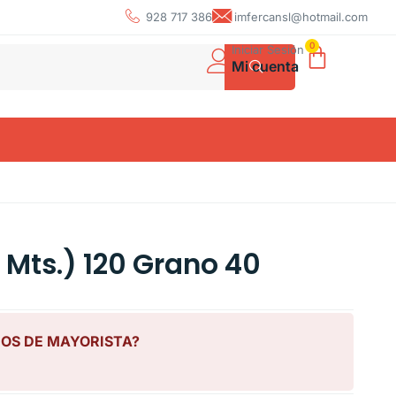
928 717 386
imfercansl@hotmail.com
0
Iniciar Sesión
Mi cuenta
5 Mts.) 120 Grano 40
IOS DE MAYORISTA?