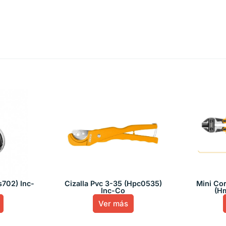
702) Inc-
Cizalla Pvc 3-35 (Hpc0535)
Mini Co
Inc-Co
(H
Ver más