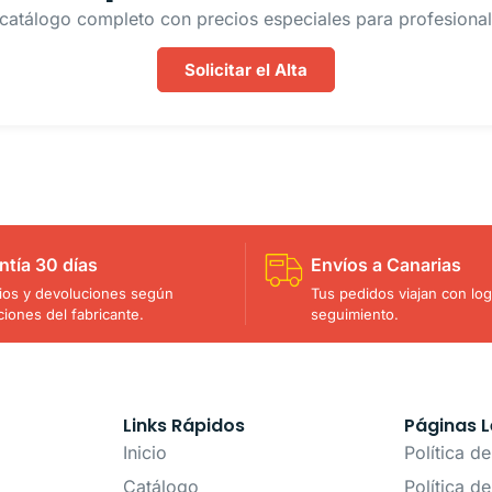
catálogo completo con precios especiales para profesionale
Solicitar el Alta
ntía 30 días
Envíos a Canarias
os y devoluciones según
Tus pedidos viajan con logí
ciones del fabricante.
seguimiento.
Links Rápidos
Páginas L
Inicio
Política d
Catálogo
Política d