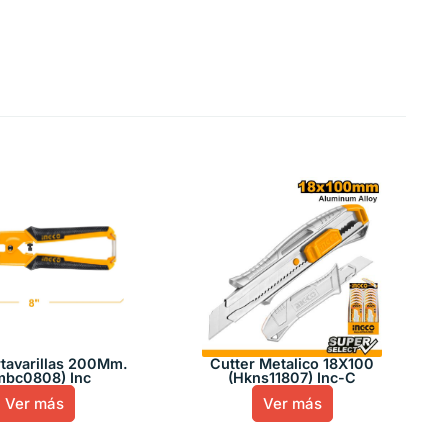
rtavarillas 200Mm.
Cutter Metalico 18X100
mbc0808) Inc
(Hkns11807) Inc-C
Ver más
Ver más