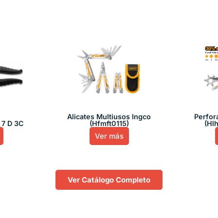
Alicates Multiusos Ingco
Perfor
 7 D 3C
(Hfmft0115)
(Hl
Ver más
Ver Catálogo Completo