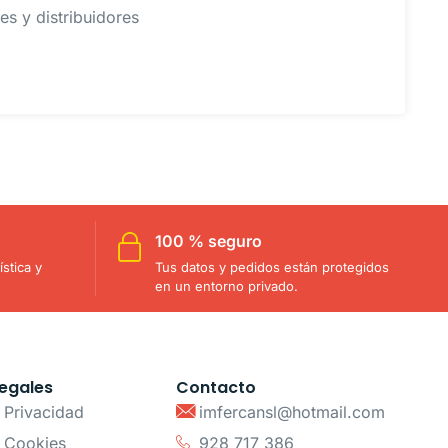
s y distribuidores
100 % seguro
stica y
Tus datos y pedidos están protegidos
en un entorno privado.
egales
Contacto
e Privacidad
imfercansl@hotmail.com
e Cookies
928 717 386