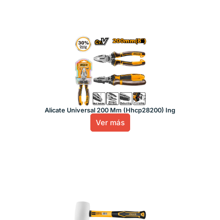
Alicate Universal 200 Mm (Hhcp28200) Ing
Ver más