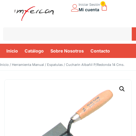
0
Iniciar Sesión
Mi cuenta
Inicio
Catálogo
Sobre Nosotros
Contacto
Inicio
/
Herramienta Manual
/
Espatulas
/ Cucharin Albañil P/Redonda 14 Cms.