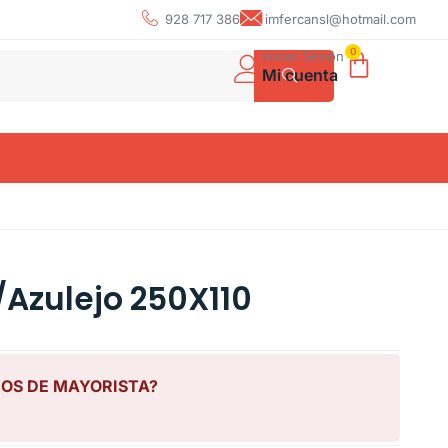
928 717 386
imfercansl@hotmail.com
0
Iniciar Sesión
Mi cuenta
Azulejo 250X110
IOS DE MAYORISTA?