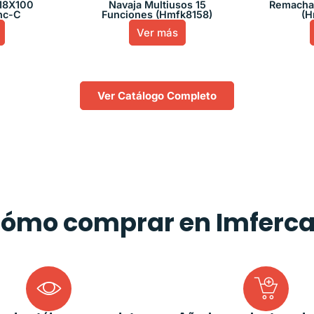
 18X100
Navaja Multiusos 15
Remachad
nc-C
Funciones (Hmfk8158)
(H
Ver más
Ver Catálogo Completo
ómo comprar en Imferc