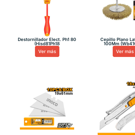
Destornillador Elect. Ph1 80
Cepillo Plano L
(Hisd81Ph18
100Mm (Wb410
Ver más
Ver más