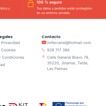
100 % seguro
stica y
Tus datos y pedidos están protegidos
en un entorno privado.
egales
Contacto
e Privacidad
imfercansl@hotmail.com
e Cookies
928 717 386
y Condiciones
Calle General Bravo 74,
35220, Jinamar, Telde,
dad
Las Palmas