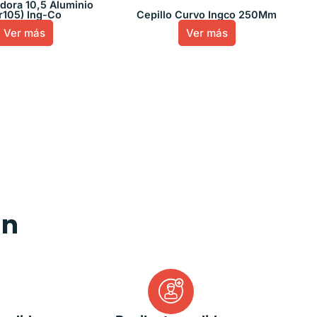
ora 10,5 Aluminio
r105) Ing-Co
Cepillo Curvo Ingco 250Mm
Ver más
Ver más
an