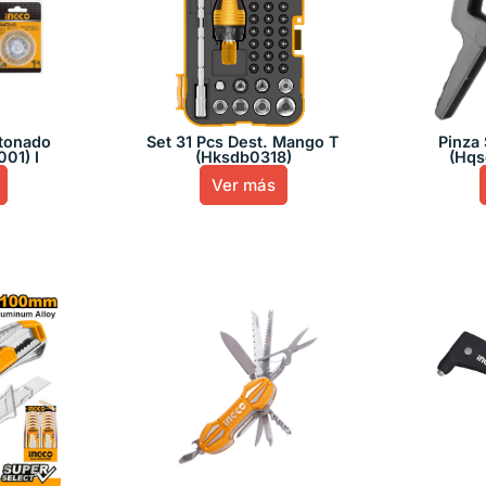
atonado
Set 31 Pcs Dest. Mango T
Pinza
01) I
(Hksdb0318)
(Hqs
Ver más