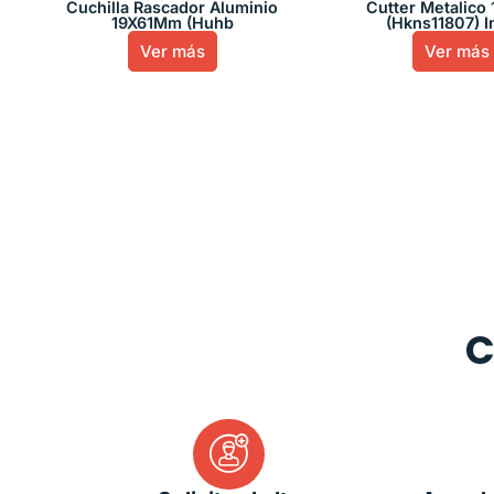
Cuchilla Rascador Aluminio
Cutter Metalico
19X61Mm (Huhb
(Hkns11807) I
Ver más
Ver más
C