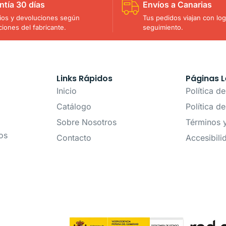
ntía 30 días
Envíos a Canarias
os y devoluciones según
Tus pedidos viajan con logí
ciones del fabricante.
seguimiento.
Links Rápidos
Páginas L
Inicio
Política d
Catálogo
Política d
Sobre Nosotros
Términos 
os
Contacto
Accesibili