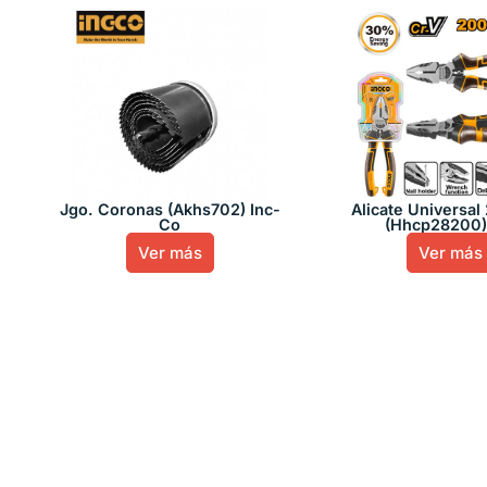
Jgo. Coronas (Akhs702) Inc-
Alicate Universa
Co
(Hhcp28200)
Ver más
Ver más