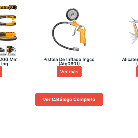
l 200 Mm
Pistola De Inflado Ingco
Alicate
 Ing
(Atg0601)
Ver más
Ver Catálogo Completo