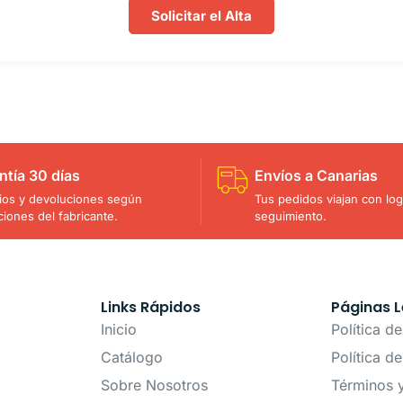
Solicitar el Alta
ntía 30 días
Envíos a Canarias
os y devoluciones según
Tus pedidos viajan con logí
ciones del fabricante.
seguimiento.
Links Rápidos
Páginas L
Inicio
Política d
Catálogo
Política d
Sobre Nosotros
Términos 