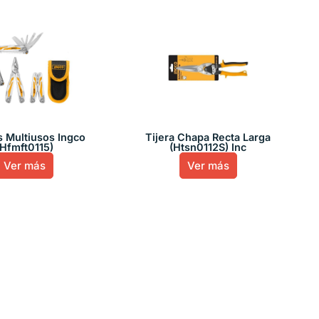
s Multiusos Ingco
Tijera Chapa Recta Larga
(Hfmft0115)
(Htsn0112S) Inc
Ver más
Ver más