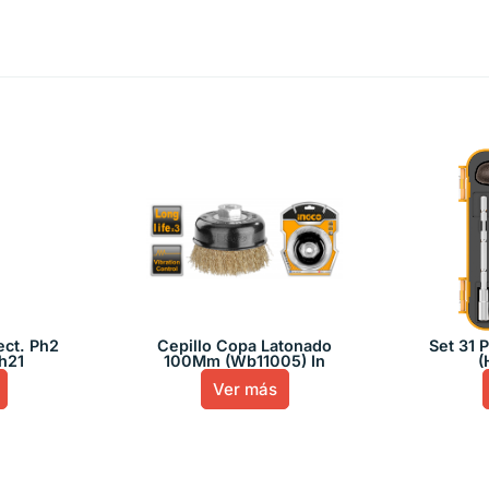
ect. Ph2
Cepillo Copa Latonado
Set 31 
h21
100Mm (Wb11005) In
(
Ver más