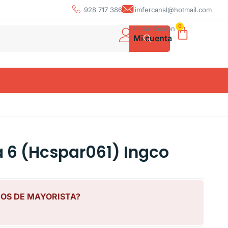
928 717 386
imfercansl@hotmail.com
0
Iniciar Sesión
Mi cuenta
 6 (Hcspar061) Ingco
IOS DE MAYORISTA?