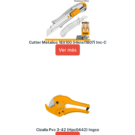
Cutter Metalico 18X100 (Hkns11807) Inc-C
Ver más
Cizalla Pvc 3-42 (Hpc0442) Ingco