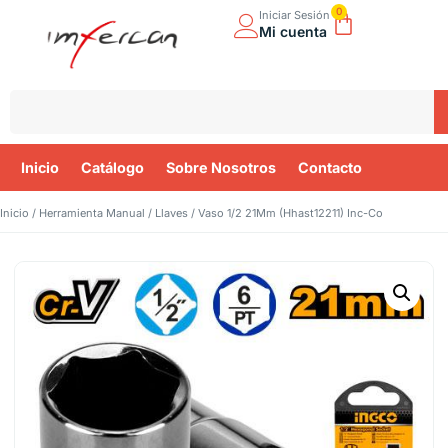
0
Iniciar Sesión
Mi cuenta
Inicio
Catálogo
Sobre Nosotros
Contacto
Inicio
/
Herramienta Manual
/
Llaves
/ Vaso 1/2 21Mm (Hhast12211) Inc-Co