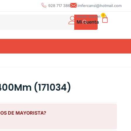
928 717 386
imfercansl@hotmail.com
0
Iniciar Sesión
Mi cuenta
 400Mm (171034)
IOS DE MAYORISTA?