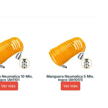
 Neumatica 10 Mts.
Manguera Neumatica 5 Mts.
ngco (Ah1101
Ingco (Ah1051)
Ver más
Ver más