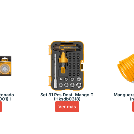
atonado
Set 31 Pcs Dest. Mango T
Manguera
01) I
(Hksdb0318)
I
Ver más