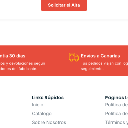
Solicitar el Alta
ntía 30 días
Envíos a Canarias
os y devoluciones según
Tus pedidos viajan con logí
ciones del fabricante.
seguimiento.
Links Rápidos
Páginas L
Inicio
Política d
Catálogo
Política d
Sobre Nosotros
Términos 