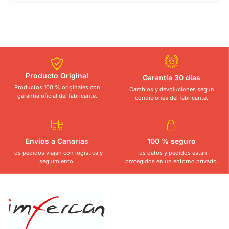
Producto Original
Garantía 30 días
Productos 100 % originales con
Cambios y devoluciones según
garantía oficial del fabricante.
condiciones del fabricante.
Envíos a Canarias
100 % seguro
Tus pedidos viajan con logística y
Tus datos y pedidos están
seguimiento.
protegidos en un entorno privado.