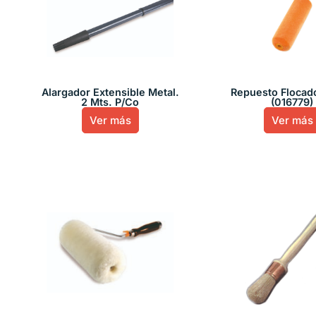
Alargador Extensible Metal.
Repuesto Flocad
2 Mts. P/Co
(016779)
Ver más
Ver más