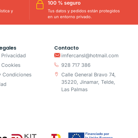
100 % seguro
stica y
Tus datos y pedidos están protegidos
en un entorno privado.
egales
Contacto
e Privacidad
imfercansl@hotmail.com
e Cookies
928 717 386
y Condiciones
Calle General Bravo 74,
35220, Jinamar, Telde,
dad
Las Palmas