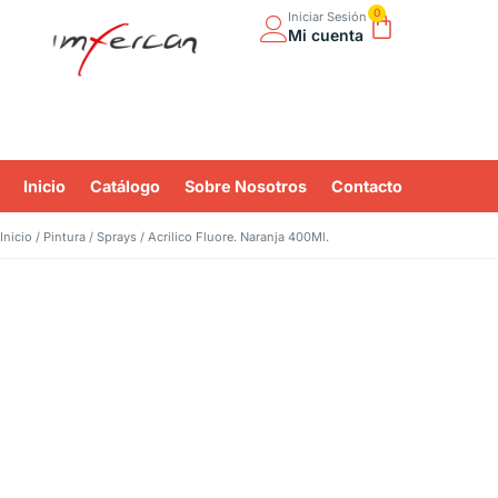
contenido
0
Iniciar Sesión
Mi cuenta
Inicio
Catálogo
Sobre Nosotros
Contacto
Inicio
/
Pintura
/
Sprays
/ Acrilico Fluore. Naranja 400Ml.