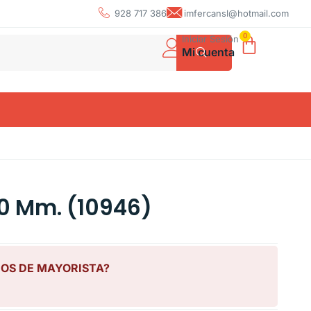
928 717 386
imfercansl@hotmail.com
0
Iniciar Sesión
Mi cuenta
0 Mm. (10946)
IOS DE MAYORISTA?