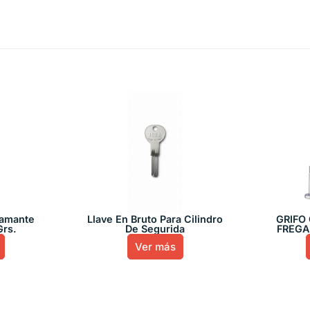
iamante
Llave En Bruto Para Cilindro
GRIFO
Grs.
De Segurida
FREGA
Ver más