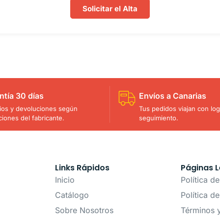
Solicitar el Alta
ntía 30 días
Envíos a Canarias
os y devoluciones según
Tus pedidos viajan con logí
ciones del fabricante.
seguimiento.
Links Rápidos
Páginas L
Inicio
Política d
Catálogo
Política d
Sobre Nosotros
Términos 