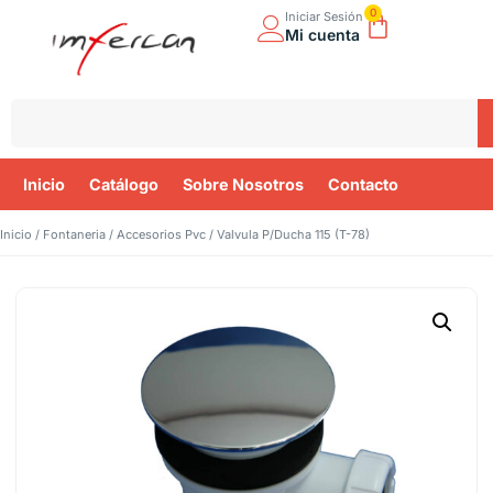
0
Iniciar Sesión
Mi cuenta
Inicio
Catálogo
Sobre Nosotros
Contacto
Inicio
/
Fontaneria
/
Accesorios Pvc
/ Valvula P/Ducha 115 (T-78)