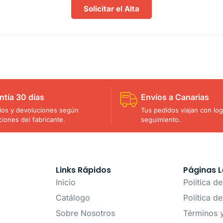
Solicitar el Alta
ntía 30 días
Envíos a Canarias
os y devoluciones según
Tus pedidos viajan con logí
ciones del fabricante.
seguimiento.
Links Rápidos
Páginas L
Inicio
Política d
Catálogo
Política d
Sobre Nosotros
Términos 