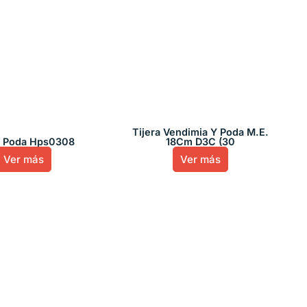
Tijera Vendimia Y Poda M.E.
a Poda Hps0308
18Cm D3C (30
Ver más
Ver más