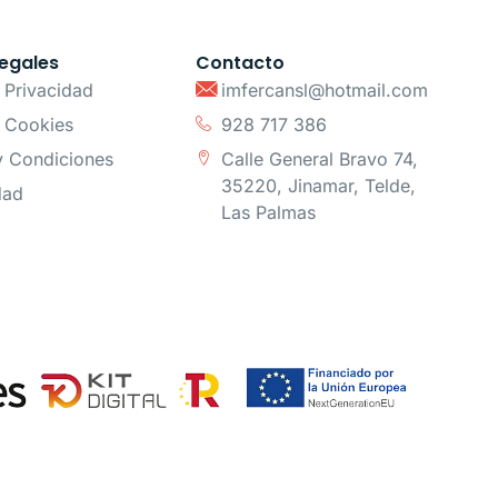
egales
Contacto
e Privacidad
imfercansl@hotmail.com
e Cookies
928 717 386
y Condiciones
Calle General Bravo 74,
35220, Jinamar, Telde,
dad
Las Palmas