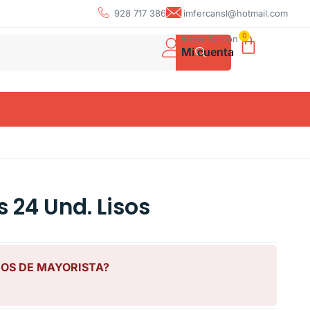
928 717 386
imfercansl@hotmail.com
0
Iniciar Sesión
Mi cuenta
 24 Und. Lisos
IOS DE MAYORISTA?