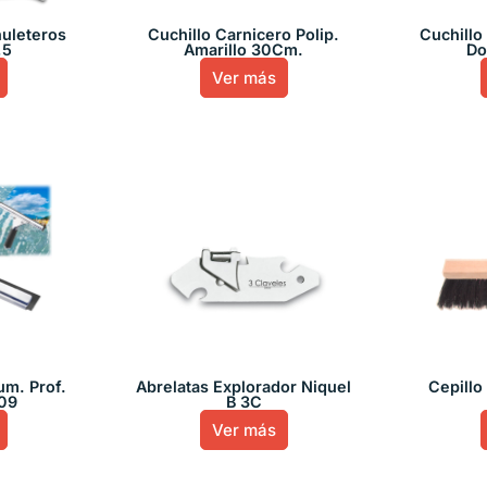
huleteros
Cuchillo Carnicero Polip.
Cuchillo
,5
Amarillo 30Cm.
Do
Ver más
um. Prof.
Abrelatas Explorador Niquel
Cepillo
09
B 3C
Ver más