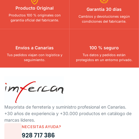
Producto Original
Garantía 30 días
Productos 100 % originales con
Cambios y devoluciones según
garantía oficial del fabricante.
condiciones del fabricante.
Envíos a Canarias
100 % seguro
Tus pedidos viajan con logística y
Tus datos y pedidos están
seguimiento.
protegidos en un entorno privado.
Mayorista de ferretería y suministro profesional en Canarias.
+30 años de experiencia y +30.000 productos en catálogo de
marcas líderes.
NECESITAS AYUDA?
928 717 386