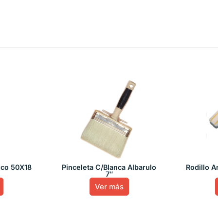
rico 50X18
Pinceleta C/Blanca Albarulo
Rodillo 
7″
Ver más