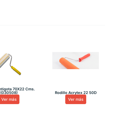
Antigota 70X22 Cms.
(030508)
Rodillo Acrytex 22 50D
Ver más
Ver más