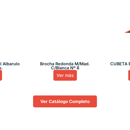
l Albarulo
Brocha Redonda M/Mad.
CUBETA 
s.
C/Blanca Nº 8
Ver más
Ver Catálogo Completo