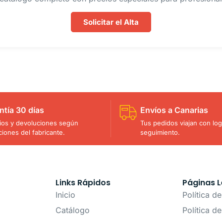
Solicitar el Alta
ntía 30 días
Envíos a Canarias
os y devoluciones según
Tus pedidos viajan con logí
ciones del fabricante.
seguimiento.
Links Rápidos
Páginas L
Inicio
Política d
Catálogo
Política d